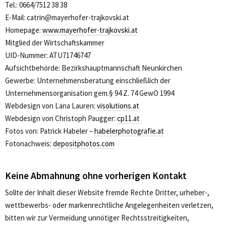
Tel.: 0664/7512 38 38
E-Mail: catrin@mayerhofer-trajkovski.at
Homepage:
www.mayerhofer-trajkovski.at
Mitglied der Wirtschaftskammer
UID-Nummer: ATU71746747
Aufsichtbehörde: Bezirkshauptmannschaft Neunkirchen
Gewerbe: Unternehmensberatung einschließlich der
Unternehmensorganisation gem.§ 94 Z. 74 GewO 1994
Webdesign von Lana Lauren:
visolutions.at
Webdesign von Christoph Paugger:
cp11.at
Fotos von: Patrick Habeler –
habelerphotografie.at
Fotonachweis:
depositphotos.com
Keine Abmahnung ohne vorherigen Kontakt
Sollte der Inhalt dieser Website fremde Rechte Dritter, urheber-,
wettbewerbs- oder markenrechtliche Angelegenheiten verletzen,
bitten wir zur Vermeidung unnötiger Rechtsstreitigkeiten,